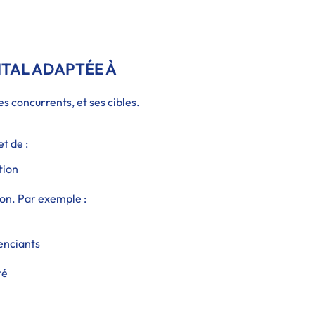
TAL ADAPTÉE À
es concurrents, et ses cibles.
t de :
tion
on. Par exemple :
enciants
té