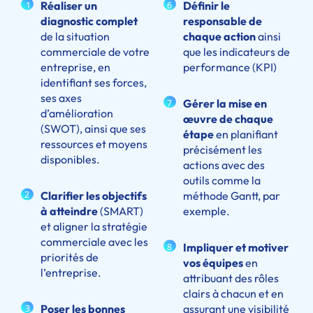
Réaliser un
Définir le
1
6
diagnostic complet
responsable de
de la situation
chaque action
ainsi
commerciale de votre
que les indicateurs de
entreprise, en
performance (KPI)
identifiant ses forces,
ses axes
Gérer la mise en
7
d’amélioration
œuvre de chaque
(SWOT), ainsi que ses
étape
en planifiant
ressources et moyens
précisément les
disponibles.
actions avec des
outils comme la
Clarifier les objectifs
méthode Gantt, par
2
à atteindre
(SMART)
exemple.
et aligner la stratégie
commerciale avec les
Impliquer et motiver
8
priorités de
vos équipes
en
l’entreprise.
attribuant des rôles
clairs à chacun et en
Poser les bonnes
assurant une visibilité
3